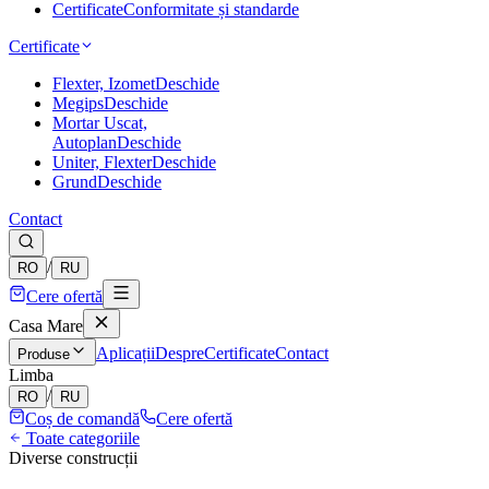
Certificate
Conformitate și standarde
Certificate
Flexter, Izomet
Deschide
Megips
Deschide
Mortar Uscat,
Autoplan
Deschide
Uniter, Flexter
Deschide
Grund
Deschide
Contact
/
RO
RU
Cere ofertă
Casa Mare
Aplicații
Despre
Certificate
Contact
Produse
Limba
/
RO
RU
Coș de comandă
Cere ofertă
Toate categoriile
Diverse construcții