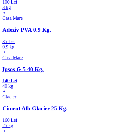
100 Lei
3 kg
Casa Mare
Adeziv PVA 0.9 Kg.
35 Lei
0.9 kg
Casa Mare
Ipsos G-5 40 Kg.
140 Lei
40 kg
Glacier
Ciment Alb Glacier 25 Kg.
160 Lei
25 kg