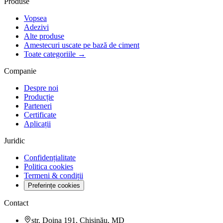
Produse
Vopsea
Adezivi
Alte produse
Amestecuri uscate pe bază de ciment
Toate categoriile →
Companie
Despre noi
Producție
Parteneri
Certificate
Aplicații
Juridic
Confidențialitate
Politica cookies
Termeni & condiții
Preferințe cookies
Contact
str. Doina 191, Chișinău, MD