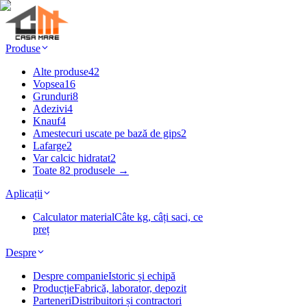
Produse
Alte produse
42
Vopsea
16
Grunduri
8
Adezivi
4
Knauf
4
Amestecuri uscate pe bază de gips
2
Lafarge
2
Var calcic hidratat
2
Toate 82 produsele →
Aplicații
Calculator material
Câte kg, câți saci, ce
preț
Despre
Despre companie
Istoric și echipă
Producție
Fabrică, laborator, depozit
Parteneri
Distribuitori și contractori