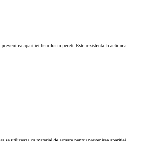
prevenirea aparitiei fisurilor in pereti. Este rezistenta la actiunea
lasa se utilizeaza ca material de armare pentru prevenirea aparitiei