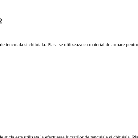
2
 de tencuiala si chituiala. Plasa se utilizeaza ca material de armare pentru 
sticla este utilizata la efectuarea lucrarilor de tencuiala si chituiala. P