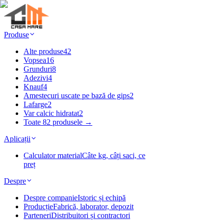
Produse
Alte produse
42
Vopsea
16
Grunduri
8
Adezivi
4
Knauf
4
Amestecuri uscate pe bază de gips
2
Lafarge
2
Var calcic hidratat
2
Toate 82 produsele →
Aplicații
Calculator material
Câte kg, câți saci, ce
preț
Despre
Despre companie
Istoric și echipă
Producție
Fabrică, laborator, depozit
Parteneri
Distribuitori și contractori