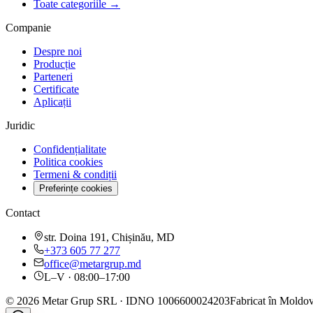
Toate categoriile →
Companie
Despre noi
Producție
Parteneri
Certificate
Aplicații
Juridic
Confidențialitate
Politica cookies
Termeni & condiții
Preferințe cookies
Contact
str. Doina 191, Chișinău, MD
+373 605 77 277
office@metargrup.md
L–V · 08:00–17:00
© 2026 Metar Grup SRL · IDNO 1006600024203
Fabricat în Moldov