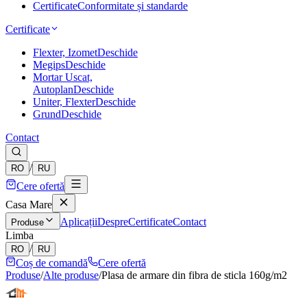
Certificate
Conformitate și standarde
Certificate
Flexter, Izomet
Deschide
Megips
Deschide
Mortar Uscat,
Autoplan
Deschide
Uniter, Flexter
Deschide
Grund
Deschide
Contact
/
RO
RU
Cere ofertă
Casa Mare
Aplicații
Despre
Certificate
Contact
Produse
Limba
/
RO
RU
Coș de comandă
Cere ofertă
Produse
/
Alte produse
/
Plasa de armare din fibra de sticla 160g/m2