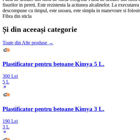
fisurilor in pereti. Este rezistenta la actiunea alcalinelor. La executar
descompune cu timpul, este usoara, este simpla in manevrare si folos
Fibra din sticla
Și din aceeași categorie
Toate din
Alte produse
→
Plastificator pentru betoane Kimya 5 L.
300 Lei
5 L
Plastificator pentru betoane Kimya 3 L.
190 Lei
3 L