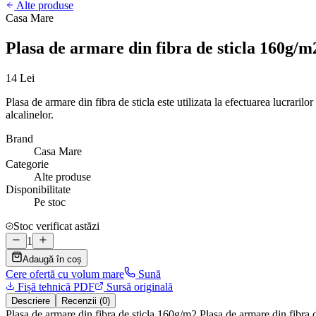
Alte produse
Casa Mare
Plasa de armare din fibra de sticla 160g/m
14 Lei
Plasa de armare din fibra de sticla este utilizata la efectuarea lucrarilor
alcalinelor.
Brand
Casa Mare
Categorie
Alte produse
Disponibilitate
Pe stoc
Stoc verificat astăzi
1
Adaugă în coș
Cere ofertă cu volum mare
Sună
Fișă tehnică PDF
Sursă originală
Descriere
Recenzii (0)
Plasa de armare din fibra de sticla 160g/m2 Plasa de armare din fibra de 