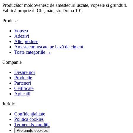
Producător moldovenesc de amestecuri uscate, vopsele și grunduri.
Fabrică proprie în Chișinău, str. Doina 191.
Produse
Vopsea
Adezivi
Alte produse
Amestecuri uscate pe bază de ciment
Toate categoriile →
Companie
Despre noi
Producție
Parteneri
Certificate
Aplicații
Juridic
Confidențialitate
Politica cookies
Termeni & condiții
Preferințe cookies