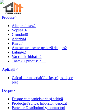
Produse
Alte produse
42
Vopsea
16
Grunduri
8
Adezivi
4
Knauf
4
Amestecuri uscate pe bază de gips
2
Lafarge
2
Var calcic hidratat
2
Toate 82 produsele →
Aplicații
Calculator material
Câte kg, câți saci, ce
preț
Despre
Despre companie
Istoric și echipă
Producție
Fabrică, laborator, depozit
Parteneri
Distribuitori și contractori