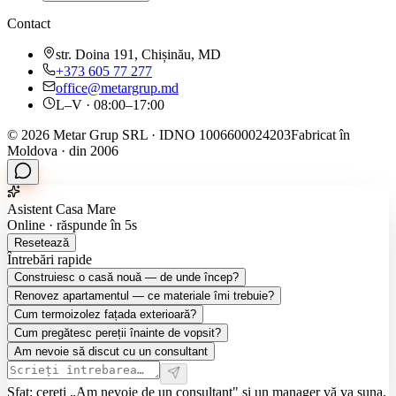
Contact
str. Doina 191, Chișinău, MD
+373 605 77 277
office@metargrup.md
L–V · 08:00–17:00
© 2026 Metar Grup SRL · IDNO 1006600024203
Fabricat în
Moldova · din 2006
Asistent Casa Mare
Online · răspunde în 5s
Resetează
Întrebări rapide
Construiesc o casă nouă — de unde încep?
Renovez apartamentul — ce materiale îmi trebuie?
Cum termoizolez fațada exterioară?
Cum pregătesc pereții înainte de vopsit?
Am nevoie să discut cu un consultant
Sfat: cereți „Am nevoie de un consultant" și un manager vă va suna.