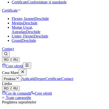
Certificate
Conformitate și standarde
Certificate
Flexter, Izomet
Deschide
Megips
Deschide
Mortar Uscat,
Autoplan
Deschide
Uniter, Flexter
Deschide
Grund
Deschide
Contact
/
RO
RU
Cere ofertă
Casa Mare
Aplicații
Despre
Certificate
Contact
Produse
Limba
/
RO
RU
Coș de comandă
Cere ofertă
Toate categoriile
Pregătirea suprafețelor