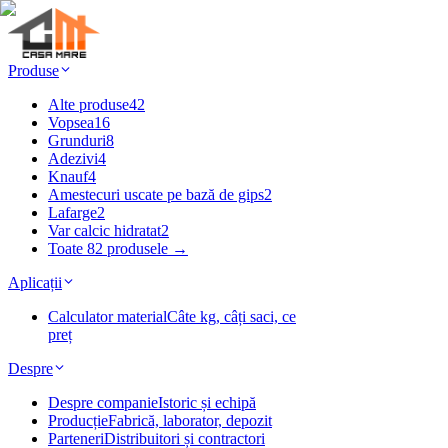
Produse
Alte produse
42
Vopsea
16
Grunduri
8
Adezivi
4
Knauf
4
Amestecuri uscate pe bază de gips
2
Lafarge
2
Var calcic hidratat
2
Toate 82 produsele →
Aplicații
Calculator material
Câte kg, câți saci, ce
preț
Despre
Despre companie
Istoric și echipă
Producție
Fabrică, laborator, depozit
Parteneri
Distribuitori și contractori