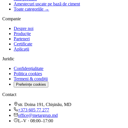
Amestecuri uscate pe bază de ciment
Toate categoriile →
Companie
Despre noi
Producție
Parteneri
Certificate
Aplicații
Juridic
Confidențialitate
Politica cookies
Termeni & condiții
Preferințe cookies
Contact
str. Doina 191, Chișinău, MD
+373 605 77 277
office@metargrup.md
L–V · 08:00–17:00