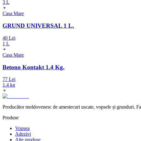
3 L
Casa Mare
GRUND UNIVERSAL 1 L.
40 Lei
1 L
Casa Mare
Betono Kontakt 1.4 Kg.
77 Lei
1.4 kg
Producător moldovenesc de amestecuri uscate, vopsele și grunduri. Fab
Produse
Vopsea
Adezivi
Alte produse