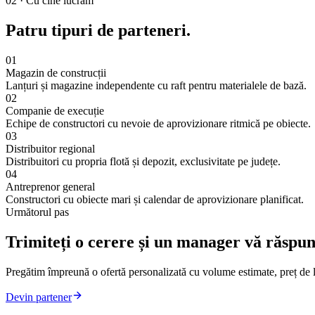
02 · Cu cine lucrăm
Patru tipuri de parteneri.
01
Magazin de construcții
Lanțuri și magazine independente cu raft pentru materialele de bază.
02
Companie de execuție
Echipe de constructori cu nevoie de aprovizionare ritmică pe obiecte.
03
Distribuitor regional
Distribuitori cu propria flotă și depozit, exclusivitate pe județe.
04
Antreprenor general
Constructori cu obiecte mari și calendar de aprovizionare planificat.
Următorul pas
Trimiteți o cerere și un manager vă răspun
Pregătim împreună o ofertă personalizată cu volume estimate, preț de li
Devin partener