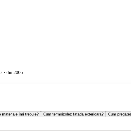
a · din 2006
materiale îmi trebuie?
Cum termoizolez fațada exterioară?
Cum pregătesc