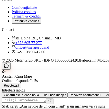
Confidențialitate
Politica cookies
Termeni & condiții
Preferințe cookies
Contact
str. Doina 191, Chișinău, MD
+373 605 77 277
office@metargrup.md
L–V · 08:00–17:00
© 2026 Metar Grup SRL · IDNO 1006600024203
Fabricat în Moldov
Asistent Casa Mare
Online · răspunde în 5s
Resetează
Întrebări rapide
Construiesc o casă nouă — de unde încep?
Renovez apartamentul — ce 
Sfat: cereți „Am nevoie de un consultant" și un manager vă va suna.