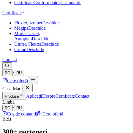
Certificate
Conformitate și standarde
Certificate
Flexter, Izomet
Deschide
Megips
Deschide
Mortar Uscat,
Autoplan
Deschide
Uniter, Flexter
Deschide
Grund
Deschide
Contact
/
RO
RU
Cere ofertă
Casa Mare
Aplicații
Despre
Certificate
Contact
Produse
Limba
/
RO
RU
Coș de comandă
Cere ofertă
B2B
300+ parteneri