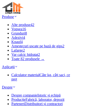
Produse
Alte produse
42
Vopsea
16
Grunduri
8
Adezivi
4
Knauf
4
Amestecuri uscate pe bază de gips
2
Lafarge
2
Var calcic hidratat
2
Toate 82 produsele →
Aplicații
Calculator material
Câte kg, câți saci, ce
preț
Despre
Despre companie
Istoric și echipă
Producție
Fabrică, laborator, depozit
Parteneri
Distribuitori și contractori