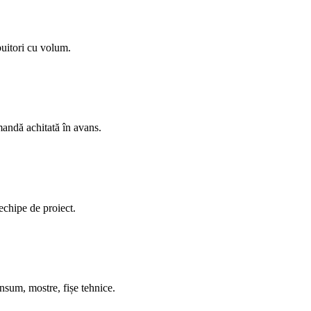
buitori cu volum.
mandă achitată în avans.
 echipe de proiect.
nsum, mostre, fișe tehnice.