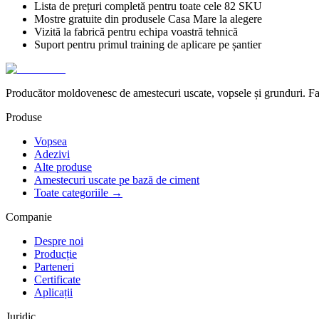
Lista de prețuri completă pentru toate cele 82 SKU
Mostre gratuite din produsele Casa Mare la alegere
Vizită la fabrică pentru echipa voastră tehnică
Suport pentru primul training de aplicare pe șantier
Producător moldovenesc de amestecuri uscate, vopsele și grunduri. Fab
Produse
Vopsea
Adezivi
Alte produse
Amestecuri uscate pe bază de ciment
Toate categoriile →
Companie
Despre noi
Producție
Parteneri
Certificate
Aplicații
Juridic