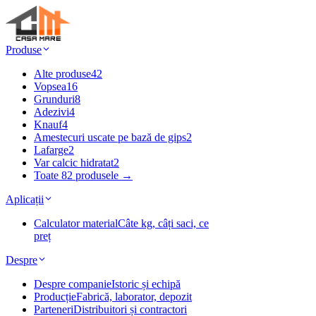
Produse
Alte produse
42
Vopsea
16
Grunduri
8
Adezivi
4
Knauf
4
Amestecuri uscate pe bază de gips
2
Lafarge
2
Var calcic hidratat
2
Toate 82 produsele →
Aplicații
Calculator material
Câte kg, câți saci, ce
preț
Despre
Despre companie
Istoric și echipă
Producție
Fabrică, laborator, depozit
Parteneri
Distribuitori și contractori