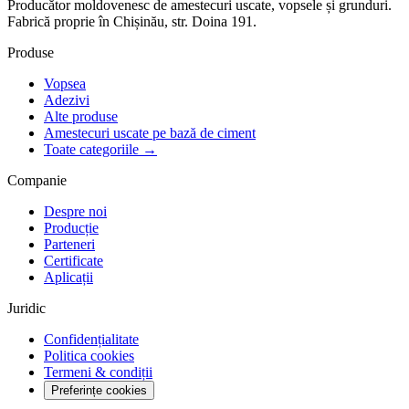
Producător moldovenesc de amestecuri uscate, vopsele și grunduri.
Fabrică proprie în Chișinău, str. Doina 191.
Produse
Vopsea
Adezivi
Alte produse
Amestecuri uscate pe bază de ciment
Toate categoriile →
Companie
Despre noi
Producție
Parteneri
Certificate
Aplicații
Juridic
Confidențialitate
Politica cookies
Termeni & condiții
Preferințe cookies