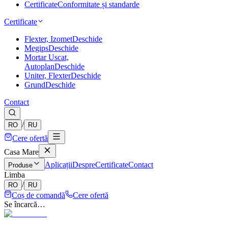
Certificate
Conformitate și standarde
Certificate
Flexter, Izomet
Deschide
Megips
Deschide
Mortar Uscat,
Autoplan
Deschide
Uniter, Flexter
Deschide
Grund
Deschide
Contact
/
RO
RU
Cere ofertă
Casa Mare
Aplicații
Despre
Certificate
Contact
Produse
Limba
/
RO
RU
Coș de comandă
Cere ofertă
Se încarcă…