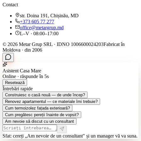
Contact
str. Doina 191, Chișinău, MD
+373 605 77 277
office@metargrup.md
L–V · 08:00–17:00
© 2026 Metar Grup SRL · IDNO 1006600024203
Fabricat în
Moldova · din 2006
Asistent Casa Mare
Online · răspunde în 5s
Resetează
Întrebări rapide
Construiesc o casă nouă — de unde încep?
Renovez apartamentul — ce materiale îmi trebuie?
Cum termoizolez fațada exterioară?
Cum pregătesc pereții înainte de vopsit?
Am nevoie să discut cu un consultant
Sfat: cereți „Am nevoie de un consultant" și un manager vă va suna.