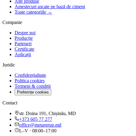
Alte produse
Amestecuri uscate pe bază de ciment
Toate categoriile →
Companie
Despre noi
Producție
Parteneri
Certificate
Aplicații
Juridic
Confidențialitate
Politica cookies
Termeni & condiții
Preferințe cookies
Contact
str. Doina 191, Chișinău, MD
+373 605 77 277
office@metargrup.md
L–V · 08:00–17:00