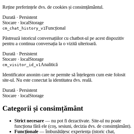
Reține preferințele dvs. de cookies și consimțământul.
Durată ·
Persistent
Stocare ·
localStorage
Funcțional
cm_chat_history_v1
Păstrează istoricul conversațiilor cu chatbot-ul pe acest dispozitiv
pentru a continua conversația la o vizită ulterioară.
Durată ·
Persistent
Stocare ·
localStorage
Analitică
cm_visitor_id_v1
Identificator anonim care ne permite să înțelegem cum este folosit
site-ul. Nu este conectat la identitatea dvs. reală.
Durată ·
Persistent
Stocare ·
localStorage
Categorii și consimțământ
Strict necesare
— nu pot fi dezactivate. Site-ul nu poate
funcționa fără ele (coș, sesiuni, decizia dvs. de consimțământ).
Funcționale
— îmbunătățesc experiența (istoric chat,