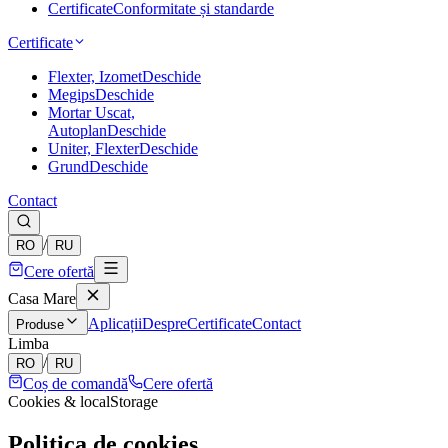
Certificate
Conformitate și standarde
Certificate
Flexter, Izomet
Deschide
Megips
Deschide
Mortar Uscat,
Autoplan
Deschide
Uniter, Flexter
Deschide
Grund
Deschide
Contact
/
RO
RU
Cere ofertă
Casa Mare
Aplicații
Despre
Certificate
Contact
Produse
Limba
/
RO
RU
Coș de comandă
Cere ofertă
Cookies & localStorage
Politica de cookies