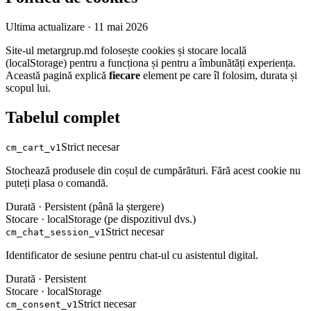
Ultima actualizare ·
11 mai 2026
Site-ul metargrup.md folosește cookies și stocare locală
(localStorage) pentru a funcționa și pentru a îmbunătăți experiența.
Această pagină explică
fiecare
element pe care îl folosim, durata și
scopul lui.
Tabelul complet
Strict necesar
cm_cart_v1
Stochează produsele din coșul de cumpărături. Fără acest cookie nu
puteți plasa o comandă.
Durată ·
Persistent (până la ștergere)
Stocare ·
localStorage (pe dispozitivul dvs.)
Strict necesar
cm_chat_session_v1
Identificator de sesiune pentru chat-ul cu asistentul digital.
Durată ·
Persistent
Stocare ·
localStorage
Strict necesar
cm_consent_v1