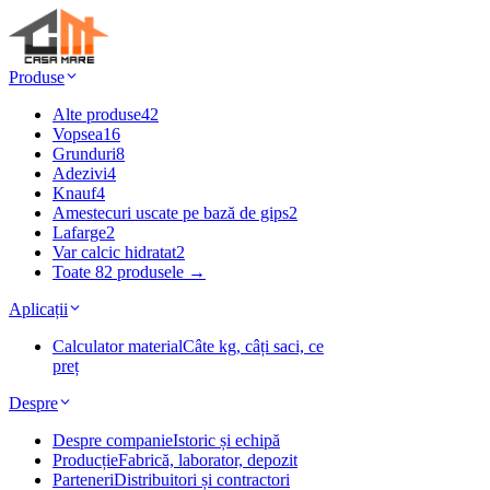
Produse
Alte produse
42
Vopsea
16
Grunduri
8
Adezivi
4
Knauf
4
Amestecuri uscate pe bază de gips
2
Lafarge
2
Var calcic hidratat
2
Toate 82 produsele →
Aplicații
Calculator material
Câte kg, câți saci, ce
preț
Despre
Despre companie
Istoric și echipă
Producție
Fabrică, laborator, depozit
Parteneri
Distribuitori și contractori