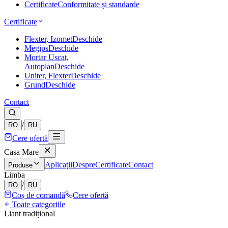
Certificate
Conformitate și standarde
Certificate
Flexter, Izomet
Deschide
Megips
Deschide
Mortar Uscat,
Autoplan
Deschide
Uniter, Flexter
Deschide
Grund
Deschide
Contact
/
RO
RU
Cere ofertă
Casa Mare
Aplicații
Despre
Certificate
Contact
Produse
Limba
/
RO
RU
Coș de comandă
Cere ofertă
Toate categoriile
Liant tradițional