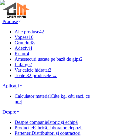
Produse
Alte produse
42
Vopsea
16
Grunduri
8
Adezivi
4
Knauf
4
Amestecuri uscate pe bază de gips
2
Lafarge
2
Var calcic hidratat
2
Toate 82 produsele →
Aplicații
Calculator material
Câte kg, câți saci, ce
preț
Despre
Despre companie
Istoric și echipă
Producție
Fabrică, laborator, depozit
Parteneri
Distribuitori și contractori