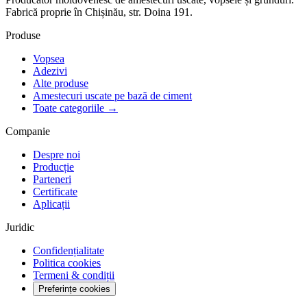
Fabrică proprie în Chișinău, str. Doina 191.
Produse
Vopsea
Adezivi
Alte produse
Amestecuri uscate pe bază de ciment
Toate categoriile →
Companie
Despre noi
Producție
Parteneri
Certificate
Aplicații
Juridic
Confidențialitate
Politica cookies
Termeni & condiții
Preferințe cookies