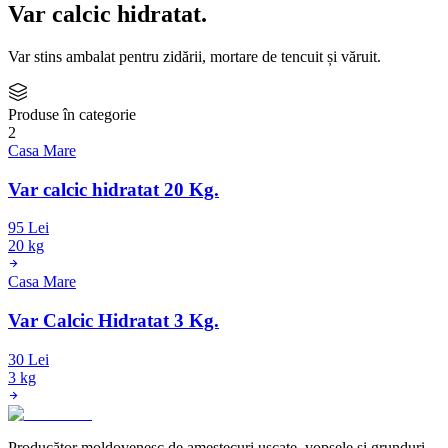
Var calcic hidratat
.
Var stins ambalat pentru zidării, mortare de tencuit și văruit.
Produse în categorie
2
Casa Mare
Var calcic hidratat 20 Kg.
95 Lei
20 kg
Casa Mare
Var Calcic Hidratat 3 Kg.
30 Lei
3 kg
Producător moldovenesc de amestecuri uscate, vopsele și grunduri.