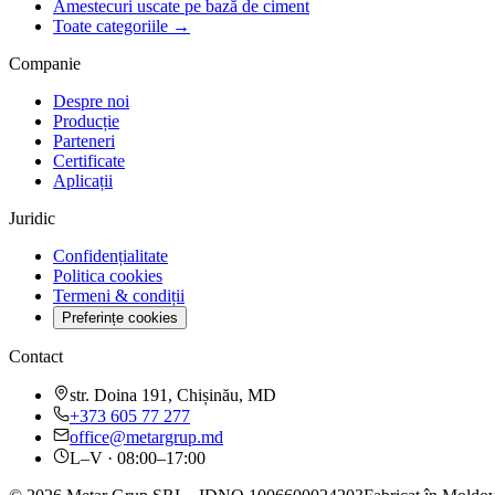
Amestecuri uscate pe bază de ciment
Toate categoriile →
Companie
Despre noi
Producție
Parteneri
Certificate
Aplicații
Juridic
Confidențialitate
Politica cookies
Termeni & condiții
Preferințe cookies
Contact
str. Doina 191, Chișinău, MD
+373 605 77 277
office@metargrup.md
L–V · 08:00–17:00