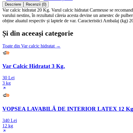
Descriere
Recenzii (0)
Var calcic hidratat 20 Kg. Varul calcic hidratat Carmeuse se recomandă 
varului nestins, în rezultatul căreia acesta devine un amestec de pulbere
obține aluatul respectiv și laptele de var. Caracteristici Ambalaj (kg
Și din aceeași categorie
Toate din
Var calcic hidratat
→
Var Calcic Hidratat 3 Kg.
30 Lei
3 kg
VOPSEA LAVABILĂ DE INTERIOR LATEX 12 Kg
340 Lei
12 kg