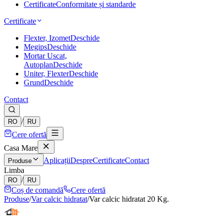
Certificate
Conformitate și standarde
Certificate
Flexter, Izomet
Deschide
Megips
Deschide
Mortar Uscat,
Autoplan
Deschide
Uniter, Flexter
Deschide
Grund
Deschide
Contact
/
RO
RU
Cere ofertă
Casa Mare
Aplicații
Despre
Certificate
Contact
Produse
Limba
/
RO
RU
Coș de comandă
Cere ofertă
Produse
/
Var calcic hidratat
/
Var calcic hidratat 20 Kg.