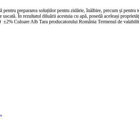
pentru prepararea soluțiilor pentru zidărie, înălbire, precum și pentru t
 uscată. În rezultatul diluării acestuia cu apă, posedă aceleași proprietăț
) 20 ±2% Culoare Alb Tara producatorului România Termenul de valabilita
.