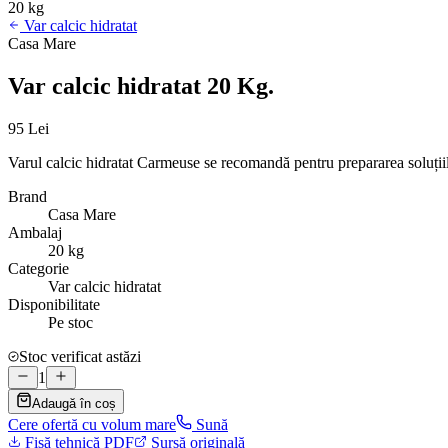
20 kg
Var calcic hidratat
Casa Mare
Var calcic hidratat 20 Kg.
95 Lei
Varul calcic hidratat Carmeuse se recomandă pentru prepararea soluțiilo
Brand
Casa Mare
Ambalaj
20 kg
Categorie
Var calcic hidratat
Disponibilitate
Pe stoc
Stoc verificat astăzi
1
Adaugă în coș
Cere ofertă cu volum mare
Sună
Fișă tehnică PDF
Sursă originală