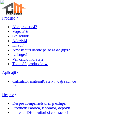
Produse
Alte produse
42
Vopsea
16
Grunduri
8
Adezivi
4
Knauf
4
Amestecuri uscate pe bază de gips
2
Lafarge
2
Var calcic hidratat
2
Toate 82 produsele →
Aplicații
Calculator material
Câte kg, câți saci, ce
preț
Despre
Despre companie
Istoric și echipă
Producție
Fabrică, laborator, depozit
Parteneri
Distribuitori și contractori