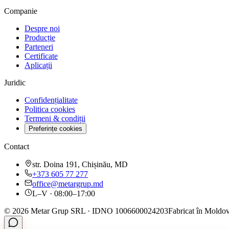
Companie
Despre noi
Producție
Parteneri
Certificate
Aplicații
Juridic
Confidențialitate
Politica cookies
Termeni & condiții
Preferințe cookies
Contact
str. Doina 191, Chișinău, MD
+373 605 77 277
office@metargrup.md
L–V · 08:00–17:00
© 2026 Metar Grup SRL · IDNO 1006600024203
Fabricat în Moldov