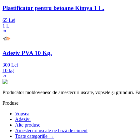
Plastificator pentru betoane Kimya 1 L.
65 Lei
1 L
Adeziv PVA 10 Kg.
300 Lei
10 kg
Producător moldovenesc de amestecuri uscate, vopsele și grunduri. Fab
Produse
Vopsea
Adezivi
Alte produse
Amestecuri uscate pe bază de ciment
Toate categoriile →