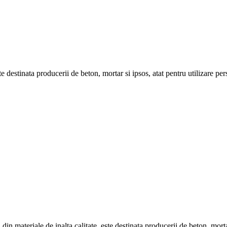
e destinata producerii de beton, mortar si ipsos, atat pentru utilizare per
teriale de inalta calitate. este destinata producerii de beton, mortar si