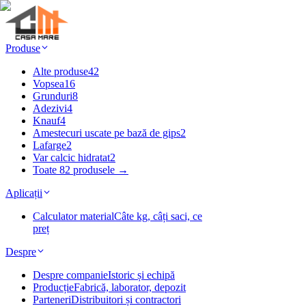
Produse
Alte produse
42
Vopsea
16
Grunduri
8
Adezivi
4
Knauf
4
Amestecuri uscate pe bază de gips
2
Lafarge
2
Var calcic hidratat
2
Toate 82 produsele →
Aplicații
Calculator material
Câte kg, câți saci, ce
preț
Despre
Despre companie
Istoric și echipă
Producție
Fabrică, laborator, depozit
Parteneri
Distribuitori și contractori