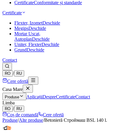
Certificate
Conformitate și standarde
Certificate
Flexter, Izomet
Deschide
Megips
Deschide
Mortar Uscat,
Autoplan
Deschide
Uniter, Flexter
Deschide
Grund
Deschide
Contact
/
RO
RU
Cere ofertă
Casa Mare
Aplicații
Despre
Certificate
Contact
Produse
Limba
/
RO
RU
Coș de comandă
Cere ofertă
Produse
/
Alte produse
/
Betonieră Строймаш BSL 140 l.