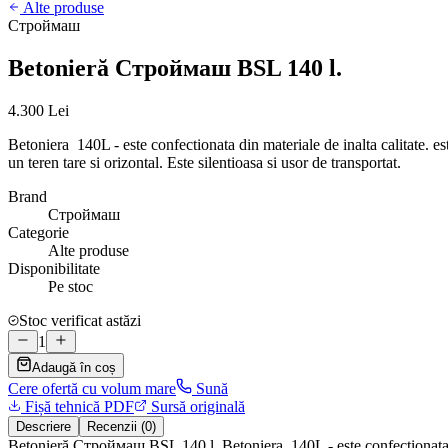
Alte produse
Строймаш
Betonieră Строймаш BSL 140 l.
4.300 Lei
Betoniera 140L - este confectionata din materiale de inalta calitate. est
un teren tare si orizontal. Este silentioasa si usor de transportat.
Brand
Строймаш
Categorie
Alte produse
Disponibilitate
Pe stoc
Stoc verificat astăzi
1
Adaugă în coș
Cere ofertă cu volum mare
Sună
Fișă tehnică PDF
Sursă originală
Descriere
Recenzii (0)
Betonieră Строймаш BSL 140 l. Betoniera 140L - este confectionata din ma