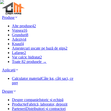
Produse
Alte produse
42
Vopsea
16
Grunduri
8
Adezivi
4
Knauf
4
Amestecuri uscate pe bază de gips
2
Lafarge
2
Var calcic hidratat
2
Toate 82 produsele →
Aplicații
Calculator material
Câte kg, câți saci, ce
preț
Despre
Despre companie
Istoric și echipă
Producție
Fabrică, laborator, depozit
Parteneri
Distribuitori și contractori