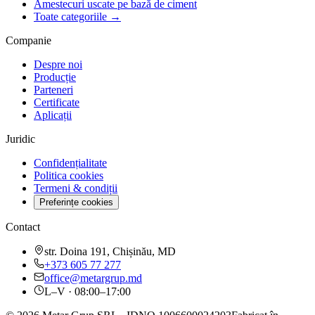
Amestecuri uscate pe bază de ciment
Toate categoriile →
Companie
Despre noi
Producție
Parteneri
Certificate
Aplicații
Juridic
Confidențialitate
Politica cookies
Termeni & condiții
Preferințe cookies
Contact
str. Doina 191, Chișinău, MD
+373 605 77 277
office@metargrup.md
L–V · 08:00–17:00