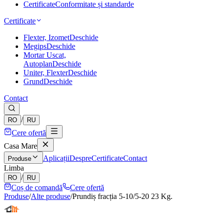
Certificate
Conformitate și standarde
Certificate
Flexter, Izomet
Deschide
Megips
Deschide
Mortar Uscat,
Autoplan
Deschide
Uniter, Flexter
Deschide
Grund
Deschide
Contact
/
RO
RU
Cere ofertă
Casa Mare
Aplicații
Despre
Certificate
Contact
Produse
Limba
/
RO
RU
Coș de comandă
Cere ofertă
Produse
/
Alte produse
/
Prundiș fracția 5-10/5-20 23 Kg.