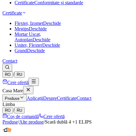
Certificate
Conformitate și standarde
Certificate
Flexter, Izomet
Deschide
Megips
Deschide
Mortar Uscat,
Autoplan
Deschide
Uniter, Flexter
Deschide
Grund
Deschide
Contact
/
RO
RU
Cere ofertă
Casa Mare
Aplicații
Despre
Certificate
Contact
Produse
Limba
/
RO
RU
Coș de comandă
Cere ofertă
Produse
/
Alte produse
/
Scară dublă 4 +1 ELIPS