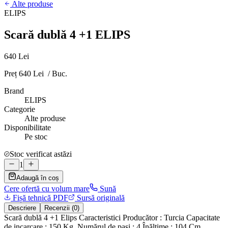
Alte produse
ELIPS
Scară dublă 4 +1 ELIPS
640 Lei
Preț 640 Lei / Buc.
Brand
ELIPS
Categorie
Alte produse
Disponibilitate
Pe stoc
Stoc verificat astăzi
1
Adaugă în coș
Cere ofertă cu volum mare
Sună
Fișă tehnică PDF
Sursă originală
Descriere
Recenzii (0)
Scară dublă 4 +1 Elips Caracteristici Producător : Turcia Сapacitate
de incarcare : 150 Kg. Numărul de pași : 4 Înălţime : 104 Cm.