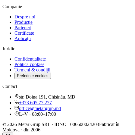
Companie
Despre noi
Producție
Parteneri
Certificate
Aplicații
Juridic
Confidențialitate
Politica cookies
Termeni & condiții
Preferințe cookies
Contact
str. Doina 191, Chișinău, MD
+373 605 77 277
office@metargrup.md
L–V · 08:00–17:00
© 2026 Metar Grup SRL · IDNO 1006600024203
Fabricat în
Moldova · din 2006