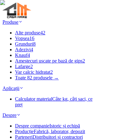
Produse
Alte produse
42
Vopsea
16
Grunduri
8
Adezivi
4
Knauf
4
Amestecuri uscate pe bază de gips
2
Lafarge
2
Var calcic hidratat
2
Toate 82 produsele →
Aplicații
Calculator material
Câte kg, câți saci, ce
preț
Despre
Despre companie
Istoric și echipă
Producție
Fabrică, laborator, depozit
Parteneri
Distribuitori și contractori