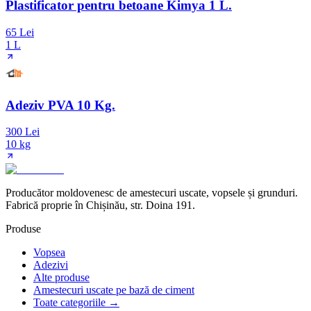
Plastificator pentru betoane Kimya 1 L.
65 Lei
1 L
Adeziv PVA 10 Kg.
300 Lei
10 kg
Producător moldovenesc de amestecuri uscate, vopsele și grunduri.
Fabrică proprie în Chișinău, str. Doina 191.
Produse
Vopsea
Adezivi
Alte produse
Amestecuri uscate pe bază de ciment
Toate categoriile →