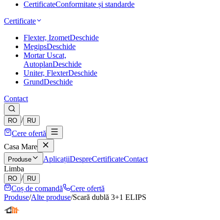
Certificate
Conformitate și standarde
Certificate
Flexter, Izomet
Deschide
Megips
Deschide
Mortar Uscat,
Autoplan
Deschide
Uniter, Flexter
Deschide
Grund
Deschide
Contact
/
RO
RU
Cere ofertă
Casa Mare
Aplicații
Despre
Certificate
Contact
Produse
Limba
/
RO
RU
Coș de comandă
Cere ofertă
Produse
/
Alte produse
/
Scară dublă 3+1 ELIPS