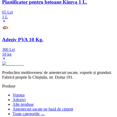
Plastificator pentru betoane Kimya 1 L.
65 Lei
1 L
Adeziv PVA 10 Kg.
300 Lei
10 kg
Producător moldovenesc de amestecuri uscate, vopsele și grunduri.
Fabrică proprie în Chișinău, str. Doina 191.
Produse
Vopsea
Adezivi
Alte produse
Amestecuri uscate pe bază de ciment
Toate categoriile →