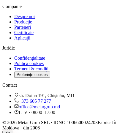
Companie
Despre noi
Producție
Parteneri
Certificate
Aplicații
Juridic
Confidențialitate
Politica cookies
Termeni & condiții
Preferințe cookies
Contact
str. Doina 191, Chișinău, MD
+373 605 77 277
office@metargrup.md
L–V · 08:00–17:00
© 2026 Metar Grup SRL · IDNO 1006600024203
Fabricat în
Moldova · din 2006