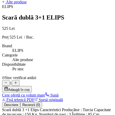
Alte produse
ELIPS
Scară dublă 3+1 ELIPS
525 Lei
Preț 525 Lei / Buc.
Brand
ELIPS
Categorie
Alte produse
Disponibilitate
Pe stoc
Stoc verificat astăzi
1
Adaugă în coș
Cere ofertă cu volum mare
Sună
Fișă tehnică PDF
Sursă originală
Descriere
Recenzii (0)
Scară dublă 3 +1 Elips Caracteristici Producător : Turcia Сapacitate
de incarcare : 150 Kg. Numărul de pași : 3 Înălţime : 85 Cm.