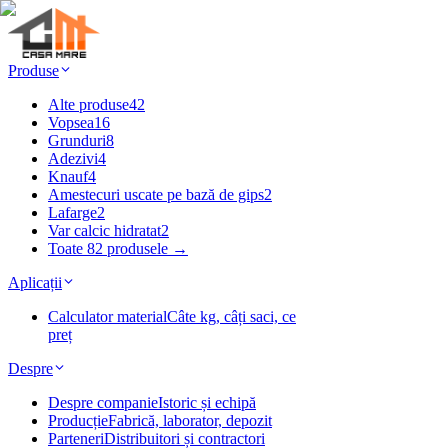
Produse
Alte produse
42
Vopsea
16
Grunduri
8
Adezivi
4
Knauf
4
Amestecuri uscate pe bază de gips
2
Lafarge
2
Var calcic hidratat
2
Toate 82 produsele →
Aplicații
Calculator material
Câte kg, câți saci, ce
preț
Despre
Despre companie
Istoric și echipă
Producție
Fabrică, laborator, depozit
Parteneri
Distribuitori și contractori