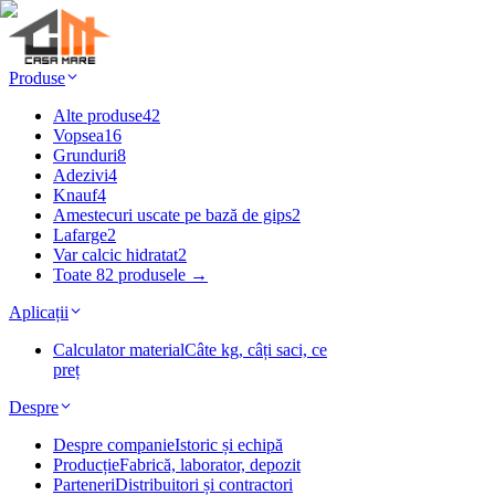
Produse
Alte produse
42
Vopsea
16
Grunduri
8
Adezivi
4
Knauf
4
Amestecuri uscate pe bază de gips
2
Lafarge
2
Var calcic hidratat
2
Toate 82 produsele →
Aplicații
Calculator material
Câte kg, câți saci, ce
preț
Despre
Despre companie
Istoric și echipă
Producție
Fabrică, laborator, depozit
Parteneri
Distribuitori și contractori