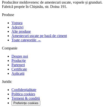
Producător moldovenesc de amestecuri uscate, vopsele și grunduri.
Fabrică proprie în Chișinău, str. Doina 191.
Produse
Vopsea
Adezivi
Alte produse
Amestecuri uscate pe bază de ciment
Toate categoriile →
Companie
Despre noi
Producție
Parteneri
Certificate
Aplicații
Juridic
Confidențialitate
Politica cookies
Termeni & condiții
Preferințe cookies