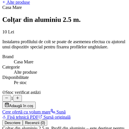
Alte produse
Casa Mare
Colțar din aluminiu 2.5 m.
10 Lei
Instalarea profilului de colt se poate de asemenea efectua cu ajutorul
unui dispozitiv special pentru fixarea profilelor unghiulare.
Brand
Casa Mare
Categorie
Alte produse
Disponibilitate
Pe stoc
Stoc verificat astăzi
1
Adaugă în coș
Cere ofertă cu volum mare
Sună
Fișă tehnică PDF
Sursă originală
Descriere
Recenzii (0)
Colțar din aluminiu 2.5 m. Profil din aluminiu – este destinat pentru