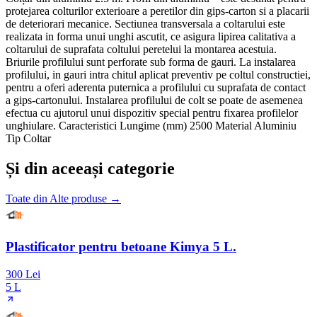
protejarea colturilor exterioare a peretilor din gips-carton si a placarii
de deteriorari mecanice. Sectiunea transversala a coltarului este
realizata in forma unui unghi ascutit, ce asigura lipirea calitativa a
coltarului de suprafata coltului peretelui la montarea acestuia.
Briurile profilului sunt perforate sub forma de gauri. La instalarea
profilului, in gauri intra chitul aplicat preventiv pe coltul constructiei,
pentru a oferi aderenta puternica a profilului cu suprafata de contact
a gips-cartonului. Instalarea profilului de colt se poate de asemenea
efectua cu ajutorul unui dispozitiv special pentru fixarea profilelor
unghiulare. Caracteristici Lungime (mm) 2500 Material Aluminiu
Tip Coltar
Și din aceeași categorie
Toate din
Alte produse
→
Plastificator pentru betoane Kimya 5 L.
300 Lei
5 L