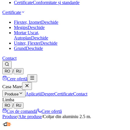
Certificate
Conformitate și standarde
Certificate
Flexter, Izomet
Deschide
Megips
Deschide
Mortar Uscat,
Autoplan
Deschide
Uniter, Flexter
Deschide
Grund
Deschide
Contact
/
RO
RU
Cere ofertă
Casa Mare
Aplicații
Despre
Certificate
Contact
Produse
Limba
/
RO
RU
Coș de comandă
Cere ofertă
Produse
/
Alte produse
/
Colțar din aluminiu 2.5 m.