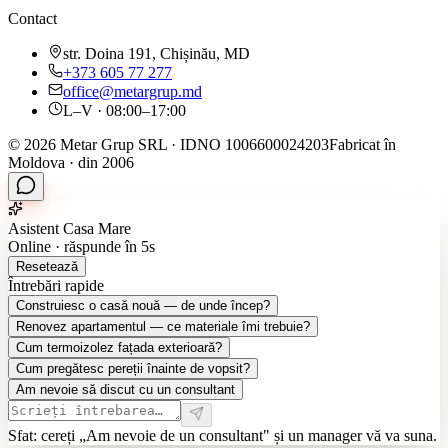
Contact
str. Doina 191, Chișinău, MD
+373 605 77 277
office@metargrup.md
L–V · 08:00–17:00
© 2026 Metar Grup SRL · IDNO 1006600024203
Fabricat în
Moldova · din 2006
Asistent Casa Mare
Online · răspunde în 5s
Resetează
Întrebări rapide
Construiesc o casă nouă — de unde încep?
Renovez apartamentul — ce materiale îmi trebuie?
Cum termoizolez fațada exterioară?
Cum pregătesc pereții înainte de vopsit?
Am nevoie să discut cu un consultant
Sfat: cereți „Am nevoie de un consultant" și un manager vă va suna.