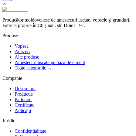
Producător moldovenesc de amestecuri uscate, vopsele și grunduri.
Fabrică proprie în Chișinău, str. Doina 191.
Produse
Vopsea
Adezivi
Alte produse
Amestecuri uscate pe bază de ciment
Toate categoriile →
Companie
Despre noi
Producție
Parteneri
Certificate
Aplicații
Juridic
Confidențialitate