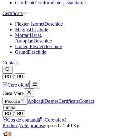
Certificate
Conformitate și standarde
Certificate
Flexter, Izomet
Deschide
Megips
Deschide
Mortar Uscat,
Autoplan
Deschide
Uniter, Flexter
Deschide
Grund
Deschide
Contact
/
RO
RU
Cere ofertă
Casa Mare
Aplicații
Despre
Certificate
Contact
Produse
Limba
/
RO
RU
Coș de comandă
Cere ofertă
Produse
/
Alte produse
/
Ipsos G-5 40 Kg.