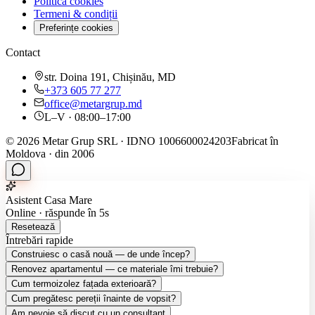
Politica cookies
Termeni & condiții
Preferințe cookies
Contact
str. Doina 191, Chișinău, MD
+373 605 77 277
office@metargrup.md
L–V · 08:00–17:00
© 2026 Metar Grup SRL · IDNO 1006600024203
Fabricat în
Moldova · din 2006
Asistent Casa Mare
Online · răspunde în 5s
Resetează
Întrebări rapide
Construiesc o casă nouă — de unde încep?
Renovez apartamentul — ce materiale îmi trebuie?
Cum termoizolez fațada exterioară?
Cum pregătesc pereții înainte de vopsit?
Am nevoie să discut cu un consultant