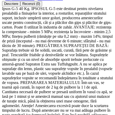
Descriere
Recenzii (0)
Ipsos G-5 40 Kg. IPSOSUL G-5 este destinat pentru nivelarea
prealabilă a finisajelor la interior, a rosturilor, reparațiilor stratului
suport, inclusiv umplerii unor goluri, producerea amestecurilor
uscate pentru construcții, cât și a plăcilor din gips și plăcilor de gips-
carton. Poate fi utilizat în industria de zahăr. AVANTAJE: rezistența
la compresiune - minim 5 MPa; rezistența la încovoiere - minim 2,5
MPa; finețea pulberii (rămășițe pe sita 0,2 mm) - maxim 14%; timpul
de priză (inceputul - nu mai devreme de 6 minute; sfârșitul - nu mai
târziu de 30 minute). PREGĂTIREA SUPRAFEŢEI DE BAZĂ:
Suprafața trebuie să fie solidă, uscată, curată, fără pete de grăsime și
praf. Tencuielile friabile și denivelările se vor înlătura. Suprafețele
obișnuite și cu un nivel de absorbție sporit trebuie prelucrate cu
amorsă-grund Supraton Extra sau Tuffuhgpuht. A nu se aplica pe
suprafațe din lemn, plastic sau suprafețe vopsite în prealabil (vopsele
lavabile sau pe bază de ulei, vopsele alchidice etc.). În cazul
suprafețelor vopsite se recomandă îndepărtarea în totalitate a stratului
de vopsea. PREPARAREA MATERIALULUI: Într-un vas, se
toarnă apă curată, în raport de 2 kg de pulbere la 1 l de apă.
Cantitatea necesară de pulbere se presară uniform în vasul cu apă, se
lasă pe 1 minut și se amestecă manual sau cu ajutorul unui malaxor
de turație mică, până la obținerea unei mase omogene, fără
aglomerări. Atenție! Amestecarea excesivă poate duce la scurtarea
timpului de lucru. După amestecare nu se va mai adăuga pulbere în
pasta rezultată (se formează bulgări). Este însă posibilă adăugarea