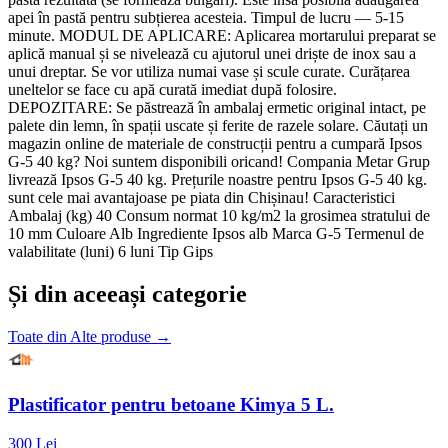
apei în pastă pentru subțierea acesteia. Timpul de lucru — 5-15
minute. MODUL DE APLICARE: Aplicarea mortarului preparat se
aplică manual și se nivelează cu ajutorul unei driște de inox sau a
unui dreptar. Se vor utiliza numai vase și scule curate. Curățarea
uneltelor se face cu apă curată imediat după folosire.
DEPOZITARE: Se păstrează în ambalaj ermetic original intact, pe
palete din lemn, în spații uscate și ferite de razele solare. Căutați un
magazin online de materiale de construcții pentru a cumpară Ipsos
G-5 40 kg? Noi suntem disponibili oricand! Compania Metar Grup
livrează Ipsos G-5 40 kg. Prețurile noastre pentru Ipsos G-5 40 kg.
sunt cele mai avantajoase pe piata din Chișinau! Caracteristici
Ambalaj (kg) 40 Consum normat 10 kg/m2 la grosimea stratului de
10 mm Culoare Alb Ingrediente Ipsos alb Marca G-5 Termenul de
valabilitate (luni) 6 luni Tip Gips
Și din aceeași categorie
Toate din
Alte produse
→
Plastificator pentru betoane Kimya 5 L.
300 Lei