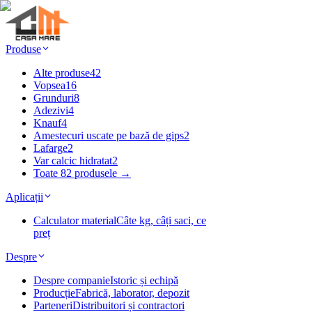
Produse
Alte produse
42
Vopsea
16
Grunduri
8
Adezivi
4
Knauf
4
Amestecuri uscate pe bază de gips
2
Lafarge
2
Var calcic hidratat
2
Toate 82 produsele →
Aplicații
Calculator material
Câte kg, câți saci, ce
preț
Despre
Despre companie
Istoric și echipă
Producție
Fabrică, laborator, depozit
Parteneri
Distribuitori și contractori