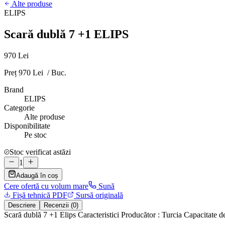
Alte produse
ELIPS
Scară dublă 7 +1 ELIPS
970 Lei
Preț 970 Lei / Buc.
Brand
ELIPS
Categorie
Alte produse
Disponibilitate
Pe stoc
Stoc verificat astăzi
1
Adaugă în coș
Cere ofertă cu volum mare
Sună
Fișă tehnică PDF
Sursă originală
Descriere
Recenzii (0)
Scară dublă 7 +1 Elips Caracteristici Producător : Turcia Сapacitate 