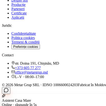
Despre noi
Producție
Parteneri
Certificate
Aplicații
Juridic
Confidențialitate
Politica cookies
Termeni & condiții
Preferințe cookies
Contact
str. Doina 191, Chișinău, MD
+373 605 77 277
office@metargrup.md
L–V · 08:00–17:00
© 2026 Metar Grup SRL · IDNO 1006600024203
Fabricat în Moldov
Asistent Casa Mare
Online · răspunde în 5s