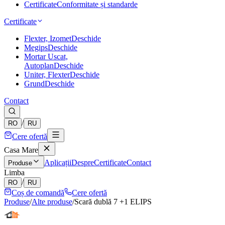
Certificate
Conformitate și standarde
Certificate
Flexter, Izomet
Deschide
Megips
Deschide
Mortar Uscat,
Autoplan
Deschide
Uniter, Flexter
Deschide
Grund
Deschide
Contact
/
RO
RU
Cere ofertă
Casa Mare
Aplicații
Despre
Certificate
Contact
Produse
Limba
/
RO
RU
Coș de comandă
Cere ofertă
Produse
/
Alte produse
/
Scară dublă 7 +1 ELIPS