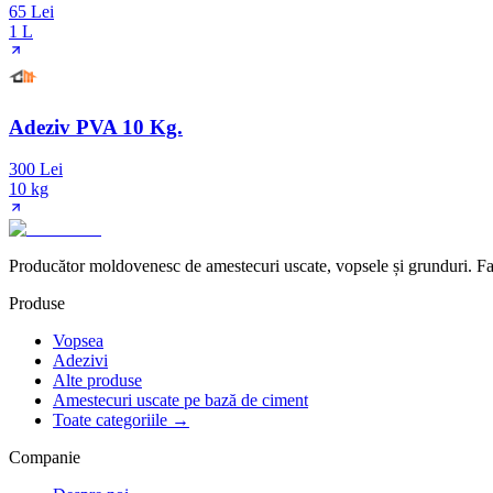
65 Lei
1 L
Adeziv PVA 10 Kg.
300 Lei
10 kg
Producător moldovenesc de amestecuri uscate, vopsele și grunduri. Fab
Produse
Vopsea
Adezivi
Alte produse
Amestecuri uscate pe bază de ciment
Toate categoriile →
Companie