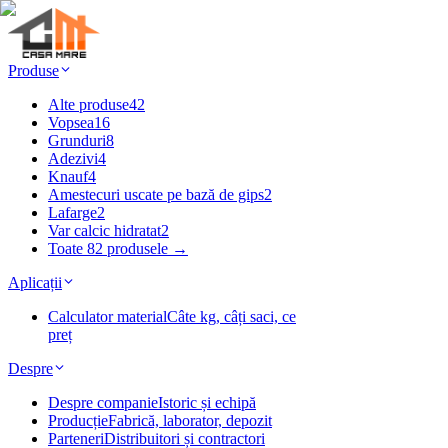
Produse
Alte produse
42
Vopsea
16
Grunduri
8
Adezivi
4
Knauf
4
Amestecuri uscate pe bază de gips
2
Lafarge
2
Var calcic hidratat
2
Toate 82 produsele →
Aplicații
Calculator material
Câte kg, câți saci, ce
preț
Despre
Despre companie
Istoric și echipă
Producție
Fabrică, laborator, depozit
Parteneri
Distribuitori și contractori