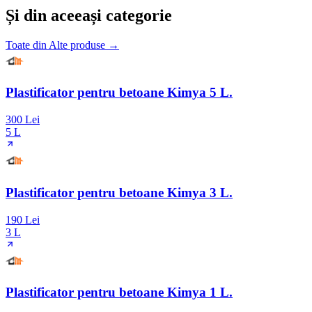
Și din aceeași categorie
Toate din
Alte produse
→
Plastificator pentru betoane Kimya 5 L.
300 Lei
5 L
Plastificator pentru betoane Kimya 3 L.
190 Lei
3 L
Plastificator pentru betoane Kimya 1 L.