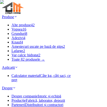
Produse
Alte produse
42
Vopsea
16
Grunduri
8
Adezivi
4
Knauf
4
Amestecuri uscate pe bază de gips
2
Lafarge
2
Var calcic hidratat
2
Toate 82 produsele →
Aplicații
Calculator material
Câte kg, câți saci, ce
preț
Despre
Despre companie
Istoric și echipă
Producție
Fabrică, laborator, depozit
Parteneri
Distribuitori și contractori