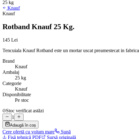
25 kg
Knauf
Knauf
Rotband Knauf 25 Kg.
145 Lei
Tencuiala Knauf Rotband este un mortar uscat preamestecat in fabrica
Brand
Knauf
Ambalaj
25 kg
Categorie
Knauf
Disponibilitate
Pe stoc
Stoc verificat astăzi
1
Adaugă în coș
Cere ofertă cu volum mare
Sună
Fișă tehnică PDF
Sursă originală