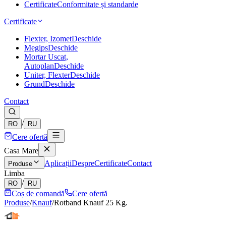
Certificate
Conformitate și standarde
Certificate
Flexter, Izomet
Deschide
Megips
Deschide
Mortar Uscat,
Autoplan
Deschide
Uniter, Flexter
Deschide
Grund
Deschide
Contact
/
RO
RU
Cere ofertă
Casa Mare
Aplicații
Despre
Certificate
Contact
Produse
Limba
/
RO
RU
Coș de comandă
Cere ofertă
Produse
/
Knauf
/
Rotband Knauf 25 Kg.