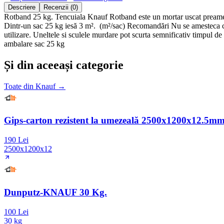
Descriere
Recenzii (0)
Rotband 25 kg. Tencuiala Knauf Rotband este un mortar uscat preamest
Dintr-un sac 25 kg iesă 3 m². (m²/sac) Recomandări Nu se amesteca cu al
utilizare. Uneltele si sculele murdare pot scurta semnificativ timpul de 
ambalare sac 25 kg
Și din aceeași categorie
Toate din
Knauf
→
Gips-carton rezistent la umezeală 2500x1200x12.5m
190 Lei
2500x1200x12
Dunputz-KNAUF 30 Kg.
100 Lei
30 kg