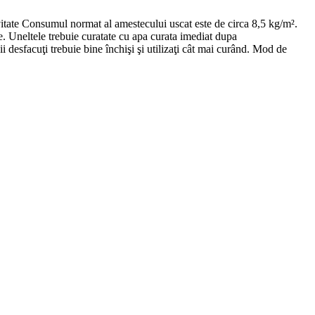
itate Consumul normat al amestecului uscat este de circa 8,5 kg/m².
te. Uneltele trebuie curatate cu apa curata imediat dupa
i desfacuţi trebuie bine închişi şi utilizaţi cât mai curând. Mod de