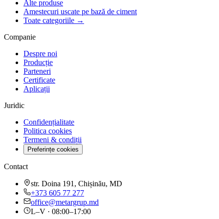
Alte produse
Amestecuri uscate pe bază de ciment
Toate categoriile →
Companie
Despre noi
Producție
Parteneri
Certificate
Aplicații
Juridic
Confidențialitate
Politica cookies
Termeni & condiții
Preferințe cookies
Contact
str. Doina 191, Chișinău, MD
+373 605 77 277
office@metargrup.md
L–V · 08:00–17:00