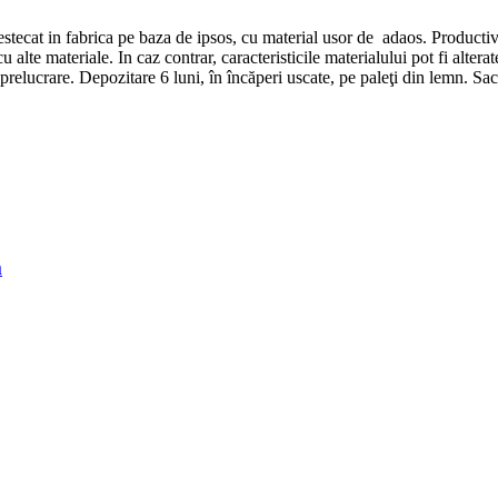
ecat in fabrica pe baza de ipsos, cu material usor de adaos. Productiv
te materiale. In caz contrar, caracteristicile materialului pot fi altera
prelucrare. Depozitare 6 luni, în încăperi uscate, pe paleţi din lemn. Saci
m