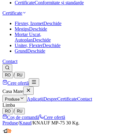
Certificate
Conformitate și standarde
Certificate
Flexter, Izomet
Deschide
Megips
Deschide
Mortar Uscat,
Autoplan
Deschide
Uniter, Flexter
Deschide
Grund
Deschide
Contact
/
RO
RU
Cere ofertă
Casa Mare
Aplicații
Despre
Certificate
Contact
Produse
Limba
/
RO
RU
Coș de comandă
Cere ofertă
Produse
/
Knauf
/
KNAUF MP-75 30 Kg.