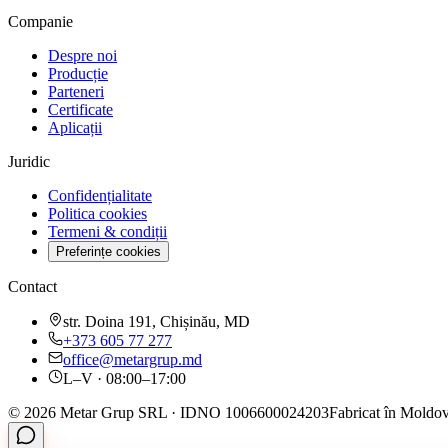
Companie
Despre noi
Producție
Parteneri
Certificate
Aplicații
Juridic
Confidențialitate
Politica cookies
Termeni & condiții
Preferințe cookies
Contact
str. Doina 191, Chișinău, MD
+373 605 77 277
office@metargrup.md
L–V · 08:00–17:00
© 2026 Metar Grup SRL · IDNO 1006600024203
Fabricat în Moldov