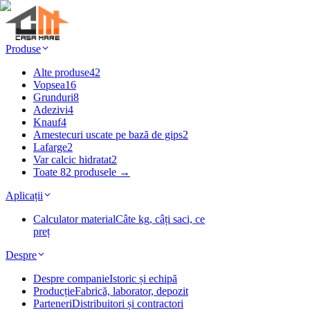
Produse
Alte produse
42
Vopsea
16
Grunduri
8
Adezivi
4
Knauf
4
Amestecuri uscate pe bază de gips
2
Lafarge
2
Var calcic hidratat
2
Toate 82 produsele →
Aplicații
Calculator material
Câte kg, câți saci, ce
preț
Despre
Despre companie
Istoric și echipă
Producție
Fabrică, laborator, depozit
Parteneri
Distribuitori și contractori