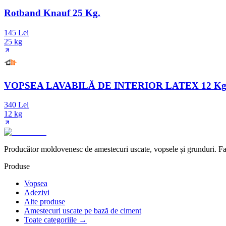
Rotband Knauf 25 Kg.
145 Lei
25 kg
VOPSEA LAVABILĂ DE INTERIOR LATEX 12 Kg
340 Lei
12 kg
Producător moldovenesc de amestecuri uscate, vopsele și grunduri. Fab
Produse
Vopsea
Adezivi
Alte produse
Amestecuri uscate pe bază de ciment
Toate categoriile →