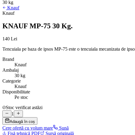
30 kg
Knauf
Knauf
KNAUF MP-75 30 Kg.
140 Lei
Tencuiala pe baza de ipsos MP-75 este o tencuiala mecanizata de ipsos, 
Brand
Knauf
Ambalaj
30 kg
Categorie
Knauf
Disponibilitate
Pe stoc
Stoc verificat astăzi
1
Adaugă în coș
Cere ofertă cu volum mare
Sună
Fișă tehnică PDF
Sursă originală