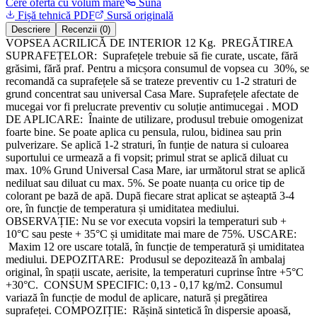
Cere ofertă cu volum mare
Sună
Fișă tehnică PDF
Sursă originală
Descriere
Recenzii (0)
VOPSEA ACRILICĂ DE INTERIOR 12 Kg. PREGĂTIREA
SUPRAFEȚELOR: Suprafețele trebuie să fie curate, uscate, fără
grăsimi, fără praf. Pentru a micșora consumul de vopsea cu 30%, se
recomandă ca suprafețele să se trateze preventiv cu 1-2 straturi de
grund concentrat sau universal Casa Mare. Suprafețele afectate de
mucegai vor fi prelucrate preventiv cu soluție antimucegai . MOD
DE APLICARE: Înainte de utilizare, produsul trebuie omogenizat
foarte bine. Se poate aplica cu pensula, rulou, bidinea sau prin
pulverizare. Se aplică 1-2 straturi, în funție de natura si culoarea
suportului ce urmează a fi vopsit; primul strat se aplică diluat cu
max. 10% Grund Universal Casa Mare, iar următorul strat se aplică
nediluat sau diluat cu max. 5%. Se poate nuanța cu orice tip de
colorant pe bază de apă. După fiecare strat aplicat se așteaptă 3-4
ore, în funcție de temperatura și umiditatea mediului.
OBSERVAȚIE: Nu se vor executa vopsiri la temperaturi sub +
10°C sau peste + 35°C și umiditate mai mare de 75%. USCARE:
Maxim 12 ore uscare totală, în funcție de temperatură și umiditatea
mediului. DEPOZITARE: Produsul se depozitează în ambalaj
original, în spații uscate, aerisite, la temperaturi cuprinse între +5°C
+30°C. CONSUM SPECIFIC: 0,13 - 0,17 kg/m2. Consumul
variază în funcție de modul de aplicare, natură și pregătirea
suprafeței. COMPOZIȚIE: Rășină sintetică în dispersie apoasă,