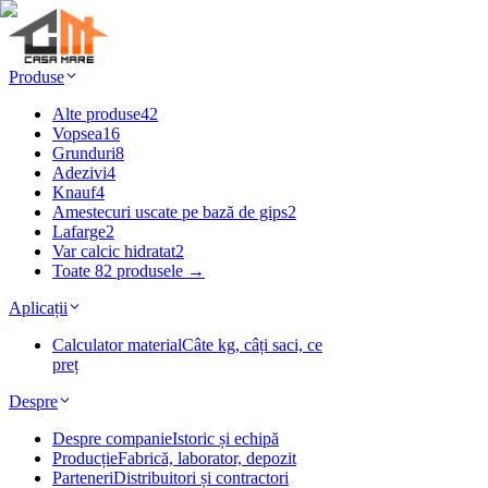
Produse
Alte produse
42
Vopsea
16
Grunduri
8
Adezivi
4
Knauf
4
Amestecuri uscate pe bază de gips
2
Lafarge
2
Var calcic hidratat
2
Toate 82 produsele →
Aplicații
Calculator material
Câte kg, câți saci, ce
preț
Despre
Despre companie
Istoric și echipă
Producție
Fabrică, laborator, depozit
Parteneri
Distribuitori și contractori