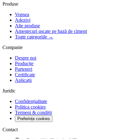
Produse
Vopsea
Adezivi
Alte produse
Amestecuri uscate pe bază de ciment
Toate categoriile →
Companie
Despre noi
Producție
Parteneri
Certificate
Aplicații
Juridic
Confidențialitate
Politica cookies
Termeni & condiții
Preferințe cookies
Contact