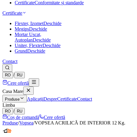
Certificate
Conformitate și standarde
Certificate
Flexter, Izomet
Deschide
Megips
Deschide
Mortar Uscat,
Autoplan
Deschide
Uniter, Flexter
Deschide
Grund
Deschide
Contact
/
RO
RU
Cere ofertă
Casa Mare
Aplicații
Despre
Certificate
Contact
Produse
Limba
/
RO
RU
Coș de comandă
Cere ofertă
Produse
/
Vopsea
/
VOPSEA ACRILICĂ DE INTERIOR 12 Kg.