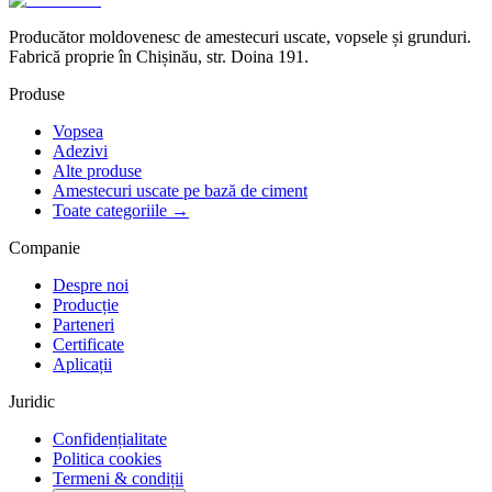
Producător moldovenesc de amestecuri uscate, vopsele și grunduri.
Fabrică proprie în Chișinău, str. Doina 191.
Produse
Vopsea
Adezivi
Alte produse
Amestecuri uscate pe bază de ciment
Toate categoriile →
Companie
Despre noi
Producție
Parteneri
Certificate
Aplicații
Juridic
Confidențialitate
Politica cookies
Termeni & condiții