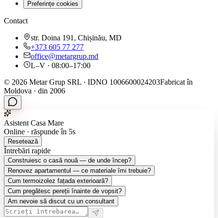
Preferințe cookies
Contact
str. Doina 191, Chișinău, MD
+373 605 77 277
office@metargrup.md
L–V · 08:00–17:00
© 2026 Metar Grup SRL · IDNO 1006600024203
Fabricat în
Moldova · din 2006
Asistent Casa Mare
Online · răspunde în 5s
Resetează
Întrebări rapide
Construiesc o casă nouă — de unde încep?
Renovez apartamentul — ce materiale îmi trebuie?
Cum termoizolez fațada exterioară?
Cum pregătesc pereții înainte de vopsit?
Am nevoie să discut cu un consultant