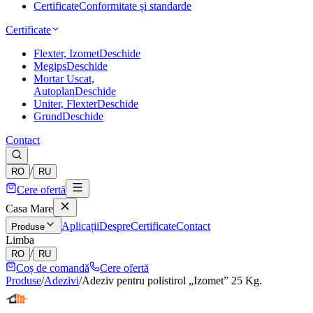
Certificate
Conformitate și standarde
Certificate
Flexter, Izomet
Deschide
Megips
Deschide
Mortar Uscat,
Autoplan
Deschide
Uniter, Flexter
Deschide
Grund
Deschide
Contact
/
RO
RU
Cere ofertă
Casa Mare
Aplicații
Despre
Certificate
Contact
Produse
Limba
/
RO
RU
Coș de comandă
Cere ofertă
Produse
/
Adezivi
/
Adeziv pentru polistirol „Izomet” 25 Kg.