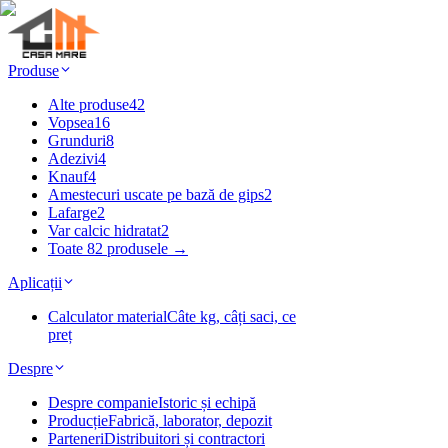
Produse
Alte produse
42
Vopsea
16
Grunduri
8
Adezivi
4
Knauf
4
Amestecuri uscate pe bază de gips
2
Lafarge
2
Var calcic hidratat
2
Toate 82 produsele →
Aplicații
Calculator material
Câte kg, câți saci, ce
preț
Despre
Despre companie
Istoric și echipă
Producție
Fabrică, laborator, depozit
Parteneri
Distribuitori și contractori