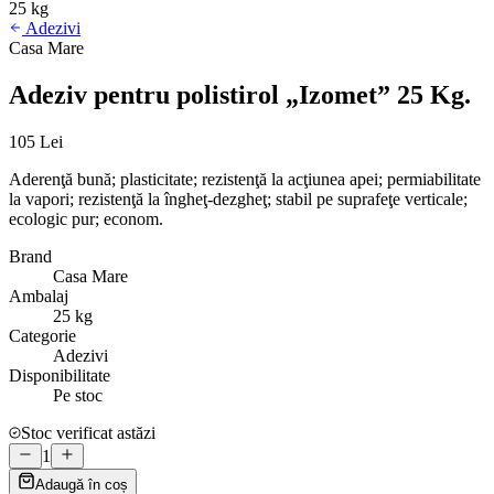
25 kg
Adezivi
Casa Mare
Adeziv pentru polistirol „Izomet” 25 Kg.
105 Lei
Aderenţă bună; plasticitate; rezistenţă la acţiunea apei; permiabilitate
la vapori; rezistenţă la îngheţ-dezgheţ; stabil pe suprafeţe verticale;
ecologic pur; econom.
Brand
Casa Mare
Ambalaj
25 kg
Categorie
Adezivi
Disponibilitate
Pe stoc
Stoc verificat astăzi
1
Adaugă în coș