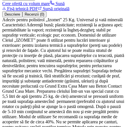
Cere ofertă cu volum mare
Sună
Fișă tehnică PDF
Sursă originală
Descriere
Recenzii (0)
Adeziv pentru polistirol „Izomet” 25 Kg. Universal și vată minerală
Caracteristici Aderenţă bună; plasticitate; rezistenţă la acţiunea apei;
permiabilitate la vapori; rezistenţă la îngheţ-dezgheţ; stabil pe
suprafeţe verticale; ecologic pur; econom. Domeniul de utilizare
Cleiul „IZOMET” poate fi utilizat pentru lucrări interioare şi
exterioare: pentru izolarea termică a suprafeţelor (pereţi sau podele)
şi renovări de faţade. Cu ajutorul lui se poate realiza stratul de
protecţie cu inserţie de plasă, placarea suprafeţelor cu teracotă, piatră
naturală, polistiren; vată minerală, pentru repararea crăpăturilor şi
denivelărilor, pentru tencuirea suprafeţelor, pentru prelucrarea
suprafeţelor mecanice vechi. Pregătirea suprafeţei Suprafaţa trebuie
să fie uscată şi trainică, fără stratificări şi eroziuni; curăţată de praf,
impurităţi şi substanţe antiaderente (grăsimi, uleiuri) şi după
necesitate prelucrată cu Grund Extra Casa Mare sau Beton Contact
Grund Casa Mare. Prepararea cleiului Într-un vas special curat cu
5,5 litri de apă (pentru 25 kg. de clei) amestecul se presoară uniform
pe toată suprafaţa amestecînd permanent (preferabil cu ajutorul unui
rotator cu paleţi) pînă se ajunge la o pastă omogenă. După o pauză
de 5-10 min conţinutul se amestecă din nou şi este pregătit pentru
utilizare. Modul de utilizare Se recomandă ca suprafaţa medie de
acoperire să fie de circa 40%. Nu se permite aplicarea pe canturi,
pentru evitarea creării punţilor termice: Metoda prin puncte: pentru