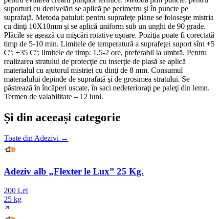
suporturi cu denivelări se aplică pe perimetru şi în puncte pe
suprafaţă. Metoda patului: pentru suprafeţe plane se foloseşte mistria
cu dinţi 10X10mm şi se aplică uniform sub un unghi de 90 grade.
Plăcile se aşează cu mişcări rotative uşoare. Poziţia poate fi corectată
timp de 5-10 min. Limitele de temperatură a suprafeţei suport sînt +5
Cº; +35 Cº; limitele de timp: 1,5-2 ore, preferabil la umbră. Pentru
realizarea stratului de protecţie cu inserţie de plasă se aplică
materialul cu ajutorul mistriei cu dinţi de 8 mm. Consumul
materialului depinde de suprafaţă şi de grosimea stratului. Se
păstrează în încăperi uscate, în saci nedeterioraţi pe paleţi din lemn.
Termen de valabilitate – 12 luni.
Și din aceeași categorie
Toate din
Adezivi
→
Adeziv alb „Flexter le Lux” 25 Kg.
200 Lei
25 kg